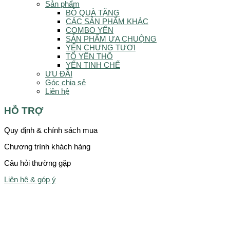
Sản phẩm
BỘ QUÀ TẶNG
CÁC SẢN PHẨM KHÁC
COMBO YẾN
SẢN PHẨM ƯA CHUỘNG
YẾN CHƯNG TƯƠI
TỔ YẾN THÔ
YẾN TINH CHẾ
ƯU ĐÃI
Góc chia sẻ
Liên hệ
HỖ TRỢ
Quy định & chính sách mua
Chương trình khách hàng
Câu hỏi thường gặp
Liên hệ & góp ý