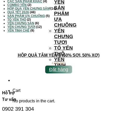
YẾN
CÁC SẢN PHẨM KHÁC
(4)
COMBO YẾN
(2)
SẢN
HỘP QUÀ YẾN CHƯNG SẴN
(14)
QUÀ TẾT 2026
(46)
PHẨM
SẢN PHẨM ƯA CHUỘNG
(5)
ƯA
TỔ YẾN THÔ
(2)
YẾN CHƯNG SẴN
(6)
CHUỘNG
YẾN CHƯNG TƯƠI
(12)
YẾN
YẾN TINH CHẾ
(9)
CHƯNG
TƯƠI
TỔ YẾN
THÔ
HỘP QUÀ TÂM YẾN 8 (50% SỢI, 50% XƠ)
YẾN
2,625,000
₫
TINH
Đặt hàng
CHẾ
Cart
Hỗ trợ
Tư vấn
No products in the cart.
0902 391 304