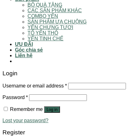
BỘ QUÀ TẶNG
CÁC SẢN PHẨM KHÁC
COMBO YẾN
SẢN PHẨM ƯA CHUỘNG
YẾN CHƯNG TƯƠI
TỔ YẾN THÔ
YẾN TINH CHẾ
ƯU ĐÃI
Góc chia sẻ
Liên hệ
Login
Username or email address
*
Password
*
Remember me
Log in
Lost your password?
Register