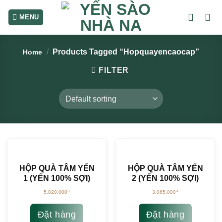
Skip
to
content
/
Products Tagged “hopquayencaocap”
Home
FILTER
HỘP QUÀ TÂM YẾN
HỘP QUÀ TÂM YẾN
1 (YẾN 100% SỢI)
2 (YẾN 100% SỢI)
5,020,000
₫
3,065,000
₫
Đặt hàng
Đặt hàng