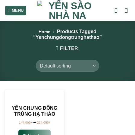
Skip
to
content
/
Products Tagged
Home
“yenchungdongtrunghathao”
FILTER
YẾN CHƯNG ĐÔNG
TRÙNG HẠ THẢO
–
144,000
₫
214,000
₫