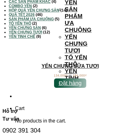
YẾN
CÁC SẢN PHẨM KHÁC
(4)
COMBO YẾN
(2)
SẢN
HỘP QUÀ YẾN CHƯNG SẴN
(14)
QUÀ TẾT 2026
(46)
PHẨM
SẢN PHẨM ƯA CHUỘNG
(5)
ƯA
TỔ YẾN THÔ
(2)
YẾN CHƯNG SẴN
(6)
CHUỘNG
YẾN CHƯNG TƯƠI
(12)
YẾN
YẾN TINH CHẾ
(9)
CHƯNG
TƯƠI
TỔ YẾN
THÔ
YẾN CHƯNG SỮA TƯƠI
YẾN
–
134,000
₫
194,000
₫
TINH
Đặt hàng
CHẾ
Cart
Hỗ trợ
Tư vấn
No products in the cart.
0902 391 304