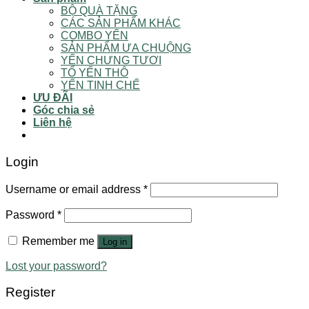
BỘ QUÀ TẶNG
CÁC SẢN PHẨM KHÁC
COMBO YẾN
SẢN PHẨM ƯA CHUỘNG
YẾN CHƯNG TƯƠI
TỔ YẾN THÔ
YẾN TINH CHẾ
ƯU ĐÃI
Góc chia sẻ
Liên hệ
Login
Username or email address
*
Password
*
Remember me
Log in
Lost your password?
Register