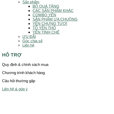
Sản phẩm
BỘ QUÀ TẶNG
CÁC SẢN PHẨM KHÁC
COMBO YẾN
SẢN PHẨM ƯA CHUỘNG
YẾN CHƯNG TƯƠI
TỔ YẾN THÔ
YẾN TINH CHẾ
ƯU ĐÃI
Góc chia sẻ
Liên hệ
HỖ TRỢ
Quy định & chính sách mua
Chương trình khách hàng
Câu hỏi thường gặp
Liên hệ & góp ý