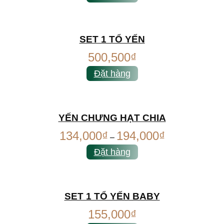
SET 1 TỔ YẾN
500,500
₫
Đặt hàng
YẾN CHƯNG HẠT CHIA
134,000
₫
194,000
₫
–
Đặt hàng
SET 1 TỔ YẾN BABY
155,000
₫