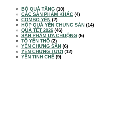
BỘ QUÀ TẶNG
(10)
CÁC SẢN PHẨM KHÁC
(4)
COMBO YẾN
(2)
HỘP QUÀ YẾN CHƯNG SẴN
(14)
QUÀ TẾT 2026
(46)
SẢN PHẨM ƯA CHUỘNG
(5)
TỔ YẾN THÔ
(2)
YẾN CHƯNG SẴN
(6)
YẾN CHƯNG TƯƠI
(12)
YẾN TINH CHẾ
(9)