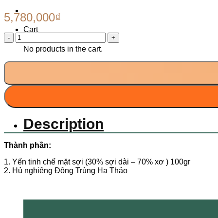
5,780,000
₫
Cart
XUÂN
GIA
No products in the cart.
YẾN
016
quantity
Description
Thành phần:
1. Yến tinh chế mặt sợi (30% sợi dài – 70% xơ ) 100gr
2. Hủ nghiêng Đông Trùng Hạ Thảo