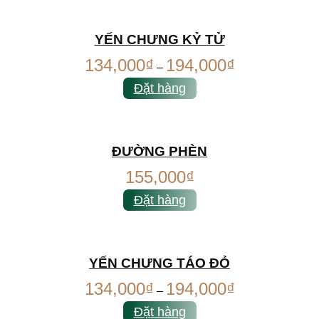
YẾN CHƯNG KỶ TỬ
134,000
₫
194,000
₫
–
Đặt hàng
ĐƯỜNG PHÈN
155,000
₫
Đặt hàng
YẾN CHƯNG TÁO ĐỎ
134,000
₫
194,000
₫
–
Đặt hàng