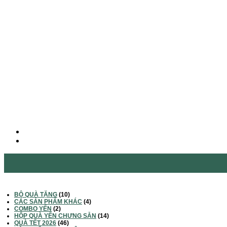
BỘ QUÀ TẶNG
(10)
CÁC SẢN PHẨM KHÁC
(4)
COMBO YẾN
(2)
HỘP QUÀ YẾN CHƯNG SẴN
(14)
QUÀ TẾT 2026
(46)