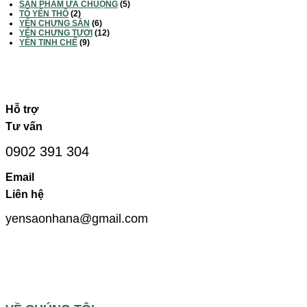
SẢN PHẨM ƯA CHUỘNG
(5)
TỔ YẾN THÔ
(2)
YẾN CHƯNG SẴN
(6)
YẾN CHƯNG TƯƠI
(12)
YẾN TINH CHẾ
(9)
Hỗ trợ
Tư vấn
0902 391 304
Email
Liên hệ
yensaonhana@gmail.com