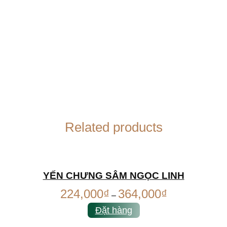
Related products
YẾN CHƯNG SÂM NGỌC LINH
224,000
₫
364,000
₫
–
Đặt hàng