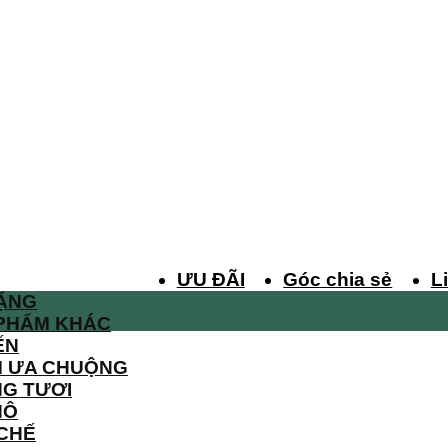
ƯU ĐÃI
Góc chia sẻ
L
ẶNG
PHẨM KHÁC
ẾN
M ƯA CHUỘNG
G TƯƠI
HÔ
 CHẾ