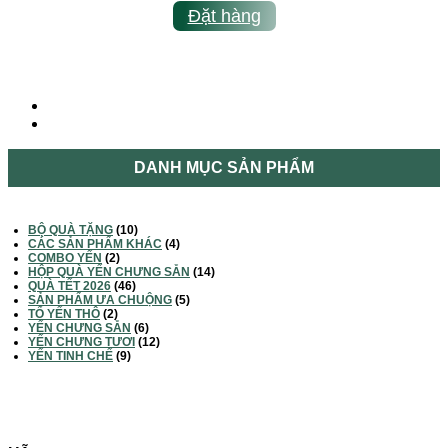
Đặt hàng
DANH MỤC SẢN PHẨM
BỘ QUÀ TẶNG
(10)
CÁC SẢN PHẨM KHÁC
(4)
COMBO YẾN
(2)
HỘP QUÀ YẾN CHƯNG SẴN
(14)
QUÀ TẾT 2026
(46)
SẢN PHẨM ƯA CHUỘNG
(5)
TỔ YẾN THÔ
(2)
YẾN CHƯNG SẴN
(6)
YẾN CHƯNG TƯƠI
(12)
YẾN TINH CHẾ
(9)