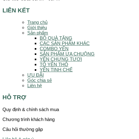
LIÊN KẾT
Trang chủ
Giới thiệu
Sản phẩm
BỘ QUÀ TẶNG
CÁC SẢN PHẨM KHÁC
COMBO YẾN
SẢN PHẨM ƯA CHUỘNG
YẾN CHƯNG TƯƠI
TỔ YẾN THÔ
YẾN TINH CHẾ
ƯU ĐÃI
Góc chia sẻ
Liên hệ
HỖ TRỢ
Quy định & chính sách mua
Chương trình khách hàng
Câu hỏi thường gặp