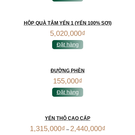
HỘP QUÀ TÂM YẾN 1 (YẾN 100% SỢI)
5,020,000
₫
Đặt hàng
ĐƯỜNG PHÈN
155,000
₫
Đặt hàng
YẾN THÔ CAO CẤP
1,315,000
₫
2,440,000
₫
–