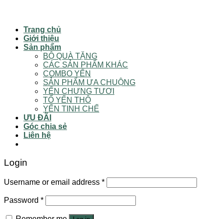
Trang chủ
Giới thiệu
Sản phẩm
BỘ QUÀ TẶNG
CÁC SẢN PHẨM KHÁC
COMBO YẾN
SẢN PHẨM ƯA CHUỘNG
YẾN CHƯNG TƯƠI
TỔ YẾN THÔ
YẾN TINH CHẾ
ƯU ĐÃI
Góc chia sẻ
Liên hệ
Login
Username or email address
*
Password
*
Remember me