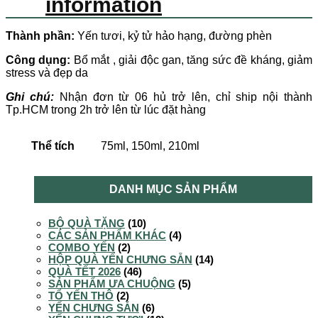
information
Thành phần:
Yến tươi, kỷ tử hảo hạng, đường phèn
Công dụng:
Bổ mắt , giải độc gan, tăng sức đề kháng, giảm
stress và đẹp da
Ghi chú:
Nhận đơn từ 06 hủ trở lên, chỉ ship nội thành
Tp.HCM trong 2h trở lên từ lúc đặt hàng
Thể tích
75ml, 150ml, 210ml
DANH MỤC SẢN PHẨM
BỘ QUÀ TẶNG
(10)
CÁC SẢN PHẨM KHÁC
(4)
COMBO YẾN
(2)
HỘP QUÀ YẾN CHƯNG SẴN
(14)
QUÀ TẾT 2026
(46)
SẢN PHẨM ƯA CHUỘNG
(5)
TỔ YẾN THÔ
(2)
YẾN CHƯNG SẴN
(6)