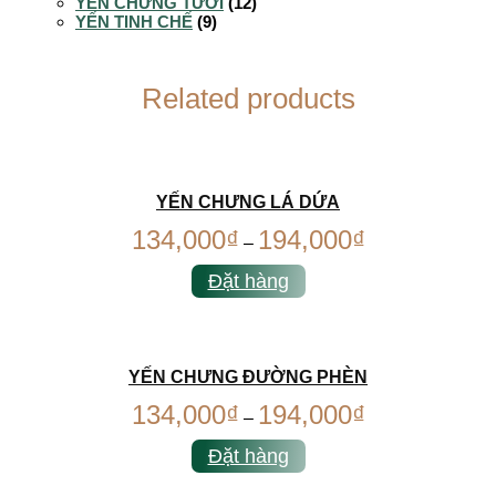
YẾN CHƯNG TƯƠI
(12)
YẾN TINH CHẾ
(9)
Related products
YẾN CHƯNG LÁ DỨA
134,000
₫
194,000
₫
–
Đặt hàng
YẾN CHƯNG ĐƯỜNG PHÈN
134,000
₫
194,000
₫
–
Đặt hàng