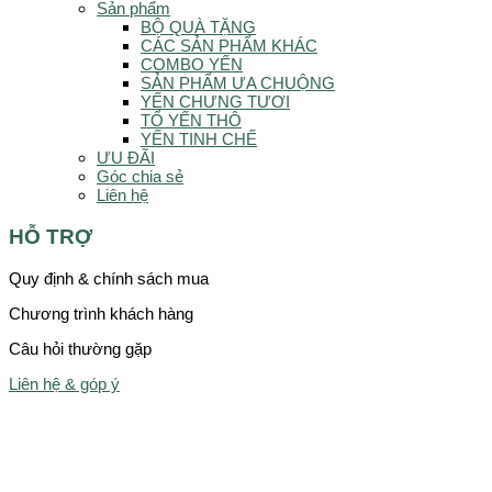
Sản phẩm
BỘ QUÀ TẶNG
CÁC SẢN PHẨM KHÁC
COMBO YẾN
SẢN PHẨM ƯA CHUỘNG
YẾN CHƯNG TƯƠI
TỔ YẾN THÔ
YẾN TINH CHẾ
ƯU ĐÃI
Góc chia sẻ
Liên hệ
HỖ TRỢ
Quy định & chính sách mua
Chương trình khách hàng
Câu hỏi thường gặp
Liên hệ & góp ý