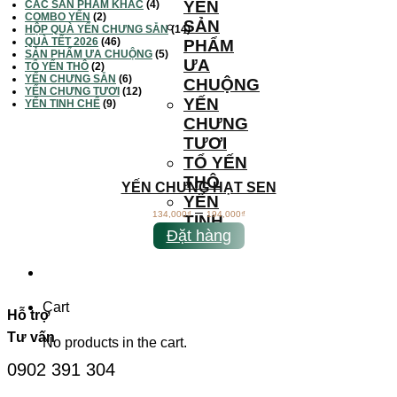
YẾN
CÁC SẢN PHẨM KHÁC
(4)
COMBO YẾN
(2)
SẢN
HỘP QUÀ YẾN CHƯNG SẴN
(14)
QUÀ TẾT 2026
(46)
PHẨM
SẢN PHẨM ƯA CHUỘNG
(5)
ƯA
TỔ YẾN THÔ
(2)
YẾN CHƯNG SẴN
(6)
CHUỘNG
YẾN CHƯNG TƯƠI
(12)
YẾN
YẾN TINH CHẾ
(9)
CHƯNG
TƯƠI
TỔ YẾN
THÔ
YẾN CHƯNG HẠT SEN
YẾN
–
134,000
₫
194,000
₫
TINH
Đặt hàng
CHẾ
Cart
Hỗ trợ
Tư vấn
No products in the cart.
0902 391 304