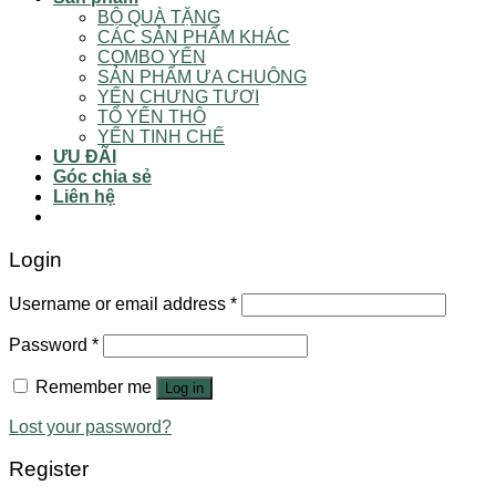
BỘ QUÀ TẶNG
CÁC SẢN PHẨM KHÁC
COMBO YẾN
SẢN PHẨM ƯA CHUỘNG
YẾN CHƯNG TƯƠI
TỔ YẾN THÔ
YẾN TINH CHẾ
ƯU ĐÃI
Góc chia sẻ
Liên hệ
Login
Username or email address
*
Password
*
Remember me
Log in
Lost your password?
Register