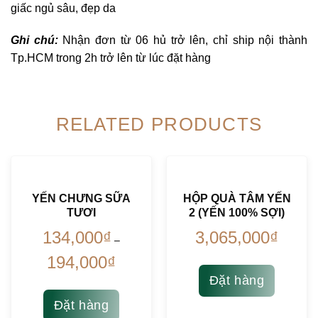
giấc ngủ sâu, đẹp da
Ghi chú:
Nhận đơn từ 06 hủ trở lên, chỉ ship nội thành
Tp.HCM trong 2h trở lên từ lúc đặt hàng
RELATED PRODUCTS
YẾN CHƯNG SỮA
HỘP QUÀ TÂM YẾN
TƯƠI
2 (YẾN 100% SỢI)
134,000
₫
3,065,000
₫
–
194,000
₫
Đặt hàng
Đặt hàng