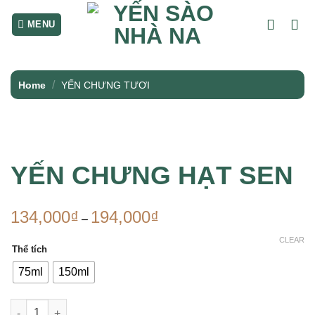
Skip
to
content
/
Home
YẾN CHƯNG TƯƠI
YẾN CHƯNG HẠT SEN
134,000
₫
194,000
₫
–
CLEAR
Thể tích
75ml
150ml
YẾN CHƯNG HẠT SEN quantity