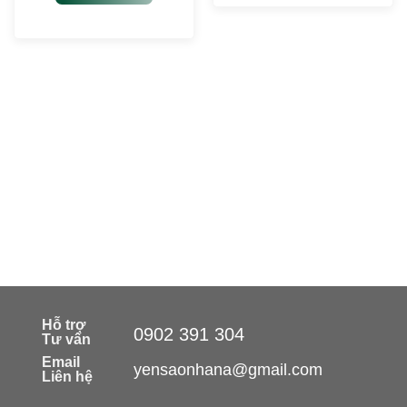
Hỗ trợ
0902 391 304
Tư vấn
Email
yensaonhana@gmail.com
Liên hệ