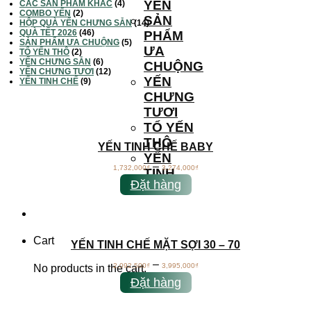
YẾN
CÁC SẢN PHẨM KHÁC
(4)
COMBO YẾN
(2)
SẢN
HỘP QUÀ YẾN CHƯNG SẴN
(14)
QUÀ TẾT 2026
(46)
PHẨM
SẢN PHẨM ƯA CHUỘNG
(5)
ƯA
TỔ YẾN THÔ
(2)
YẾN CHƯNG SẴN
(6)
CHUỘNG
YẾN CHƯNG TƯƠI
(12)
YẾN
YẾN TINH CHẾ
(9)
CHƯNG
TƯƠI
TỔ YẾN
THÔ
YẾN TINH CHẾ BABY
YẾN
–
1,732,000
₫
3,274,000
₫
TINH
Đặt hàng
CHẾ
Cart
YẾN TINH CHẾ MẶT SỢI 30 – 70
–
2,092,500
₫
3,995,000
₫
No products in the cart.
Đặt hàng