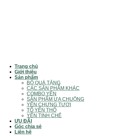
Trang chủ
Giới thiệu
Sản phẩm
BỘ QUÀ TẶNG
CÁC SẢN PHẨM KHÁC
COMBO YẾN
SẢN PHẨM ƯA CHUỘNG
YẾN CHƯNG TƯƠI
TỔ YẾN THÔ
YẾN TINH CHẾ
ƯU ĐÃI
Góc chia sẻ
Liên hệ