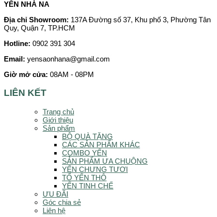
YẾN NHÀ NA
Địa chỉ Showroom:
137A Đường số 37, Khu phố 3, Phường Tân
Quy, Quận 7, TP.HCM
Hotline:
0902 391 304
Email:
yensaonhana@gmail.com
Giờ mở cửa:
08AM - 08PM
LIÊN KẾT
Trang chủ
Giới thiệu
Sản phẩm
BỘ QUÀ TẶNG
CÁC SẢN PHẨM KHÁC
COMBO YẾN
SẢN PHẨM ƯA CHUỘNG
YẾN CHƯNG TƯƠI
TỔ YẾN THÔ
YẾN TINH CHẾ
ƯU ĐÃI
Góc chia sẻ
Liên hệ