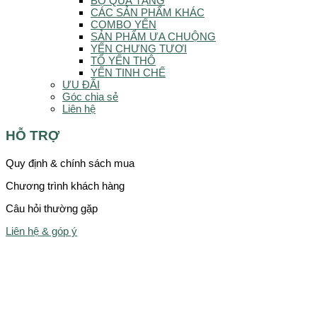
BỘ QUÀ TẶNG
CÁC SẢN PHẨM KHÁC
COMBO YẾN
SẢN PHẨM ƯA CHUỘNG
YẾN CHƯNG TƯƠI
TỔ YẾN THÔ
YẾN TINH CHẾ
ƯU ĐÃI
Góc chia sẻ
Liên hệ
HỖ TRỢ
Quy định & chính sách mua
Chương trình khách hàng
Câu hỏi thường gặp
Liên hệ & góp ý