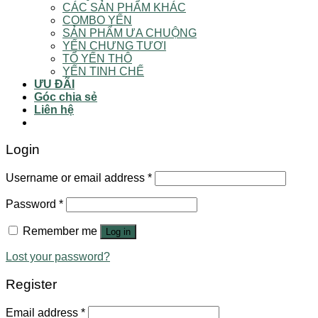
CÁC SẢN PHẨM KHÁC
COMBO YẾN
SẢN PHẨM ƯA CHUỘNG
YẾN CHƯNG TƯƠI
TỔ YẾN THÔ
YẾN TINH CHẾ
ƯU ĐÃI
Góc chia sẻ
Liên hệ
Login
Username or email address
*
Password
*
Remember me
Log in
Lost your password?
Register
Email address
*