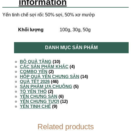
information
Yến tinh chế sợi rối: 50% sợi, 50% xơ mướp
Khối lượng
100g, 30g, 50g
DANH MỤC SẢN PHẨM
BỘ QUÀ TẶNG
(10)
CÁC SẢN PHẨM KHÁC
(4)
COMBO YẾN
(2)
HỘP QUÀ YẾN CHƯNG SẴN
(14)
QUÀ TẾT 2026
(46)
SẢN PHẨM ƯA CHUỘNG
(5)
TỔ YẾN THÔ
(2)
YẾN CHƯNG SẴN
(6)
YẾN CHƯNG TƯƠI
(12)
YẾN TINH CHẾ
(9)
Related products