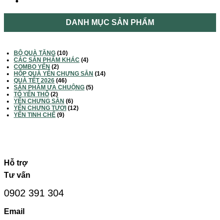
DANH MỤC SẢN PHẨM
BỘ QUÀ TẶNG
(10)
CÁC SẢN PHẨM KHÁC
(4)
COMBO YẾN
(2)
HỘP QUÀ YẾN CHƯNG SẴN
(14)
QUÀ TẾT 2026
(46)
SẢN PHẨM ƯA CHUỘNG
(5)
TỔ YẾN THÔ
(2)
YẾN CHƯNG SẴN
(6)
YẾN CHƯNG TƯƠI
(12)
YẾN TINH CHẾ
(9)
Hỗ trợ
Tư vấn
0902 391 304
Email