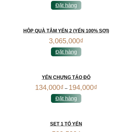
Đặt hàng
HỘP QUÀ TÂM YẾN 2 (YẾN 100% SỢI)
3,065,000
₫
Đặt hàng
YẾN CHƯNG TÁO ĐỎ
134,000
₫
194,000
₫
–
Đặt hàng
SET 1 TỔ YẾN