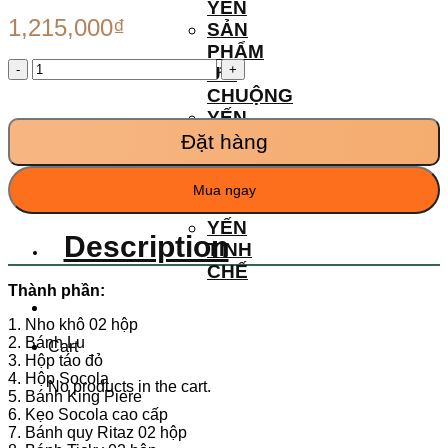
YẾN
1,215,000
₫
SẢN
PHẨM
XUÂN
ƯA
GIA
CHUỘNG
YẾN
YẾN
034
CHƯNG
quantity
Đặt hàng
TƯƠI
TỔ YẾN
Mua ngay
THÔ
YẾN
Description
TINH
CHẾ
Thành phần:
1. Nho khô 02 hộp
2. Bánh Lu
Cart
3. Hộp táo đỏ
4. Hộp Socola
No products in the cart.
5. Bánh King Piere
6. Kẹo Socola cao cấp
7. Bánh quy Ritaz 02 hộp