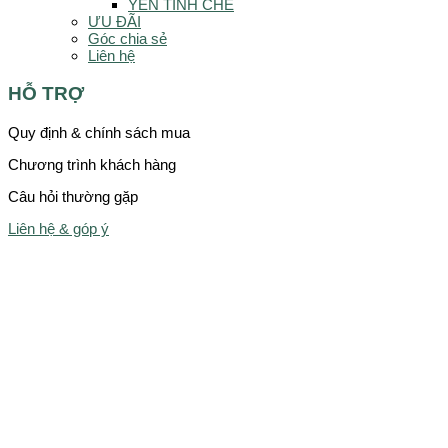
YẾN TINH CHẾ
ƯU ĐÃI
Góc chia sẻ
Liên hệ
HỖ TRỢ
Quy định & chính sách mua
Chương trình khách hàng
Câu hỏi thường gặp
Liên hệ & góp ý