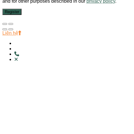
and for other purposes described in our
privacy policy
.
Register
Liên hệ