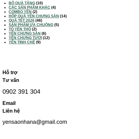
BỘ QUÀ TẶNG
(10)
CÁC SẢN PHẨM KHÁC
(4)
COMBO YẾN
(2)
HỘP QUÀ YẾN CHƯNG SẴN
(14)
QUÀ TẾT 2026
(46)
SẢN PHẨM ƯA CHUỘNG
(5)
TỔ YẾN THÔ
(2)
YẾN CHƯNG SẴN
(6)
YẾN CHƯNG TƯƠI
(12)
YẾN TINH CHẾ
(9)
Hỗ trợ
Tư vấn
0902 391 304
Email
Liên hệ
yensaonhana@gmail.com