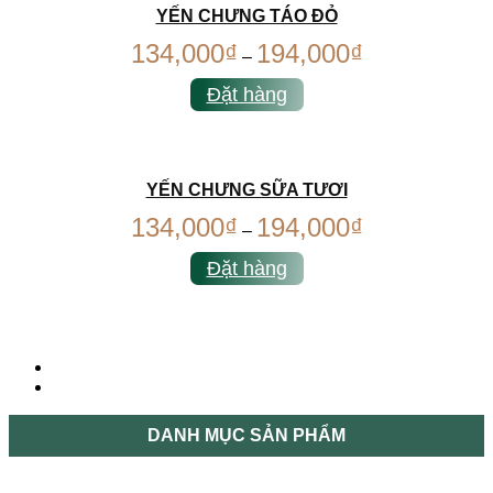
YẾN CHƯNG TÁO ĐỎ
134,000
₫
194,000
₫
–
Đặt hàng
YẾN CHƯNG SỮA TƯƠI
134,000
₫
194,000
₫
–
Đặt hàng
DANH MỤC SẢN PHẨM