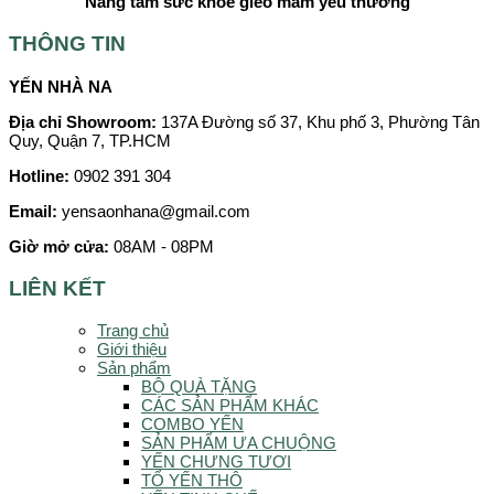
Nâng tầm sức khoẻ gieo mầm yêu thương
THÔNG TIN
YẾN NHÀ NA
Địa chỉ Showroom:
137A Đường số 37, Khu phố 3, Phường Tân
Quy, Quận 7, TP.HCM
Hotline:
0902 391 304
Email:
yensaonhana@gmail.com
Giờ mở cửa:
08AM - 08PM
LIÊN KẾT
Trang chủ
Giới thiệu
Sản phẩm
BỘ QUÀ TẶNG
CÁC SẢN PHẨM KHÁC
COMBO YẾN
SẢN PHẨM ƯA CHUỘNG
YẾN CHƯNG TƯƠI
TỔ YẾN THÔ