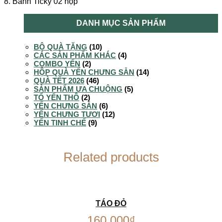
8. Bánh Ticky 02 hộp
DANH MỤC SẢN PHẨM
BỘ QUÀ TẶNG
(10)
CÁC SẢN PHẨM KHÁC
(4)
COMBO YẾN
(2)
HỘP QUÀ YẾN CHƯNG SẴN
(14)
QUÀ TẾT 2026
(46)
SẢN PHẨM ƯA CHUỘNG
(5)
TỔ YẾN THÔ
(2)
YẾN CHƯNG SẴN
(6)
YẾN CHƯNG TƯƠI
(12)
YẾN TINH CHẾ
(9)
Related products
TÁO ĐỎ
160,000
₫