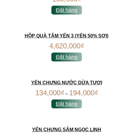
Đặt hàng
HỘP QUÀ TÂM YẾN 3 (YẾN 50% SỢI)
4,620,000
₫
Đặt hàng
YẾN CHƯNG NƯỚC DỪA TƯƠI
134,000
₫
194,000
₫
–
Đặt hàng
YẾN CHƯNG SÂM NGỌC LINH