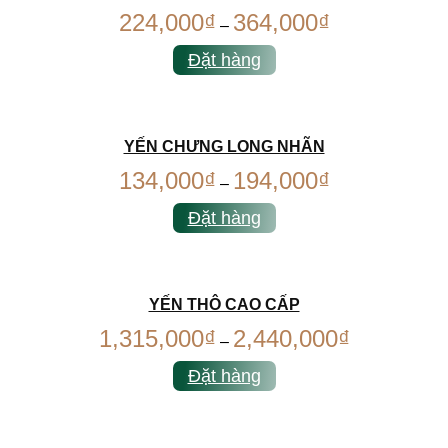
224,000
₫
364,000
₫
–
Đặt hàng
YẾN CHƯNG LONG NHÃN
134,000
₫
194,000
₫
–
Đặt hàng
YẾN THÔ CAO CẤP
1,315,000
₫
2,440,000
₫
–
Đặt hàng