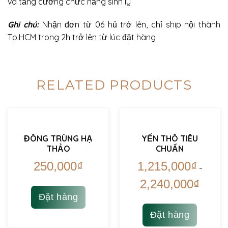
và tăng cường chức năng sinh lý
Ghi chú:
Nhận đơn từ 06 hủ trở lên, chỉ ship nội thành
Tp.HCM trong 2h trở lên từ lúc đặt hàng
RELATED PRODUCTS
ĐÔNG TRÙNG HẠ
YẾN THÔ TIÊU
THẢO
CHUẨN
250,000
₫
1,215,000
₫
–
2,240,000
₫
Đặt hàng
Đặt hàng