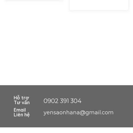
Hỗ trợ
0902 391 304
Tư vấn
Email
yensaonhana@gmail.com
Liên hệ