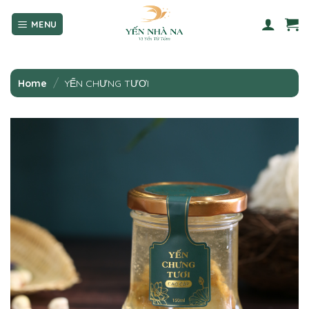
Skip
to
content
/
Home
YẾN CHƯNG TƯƠI