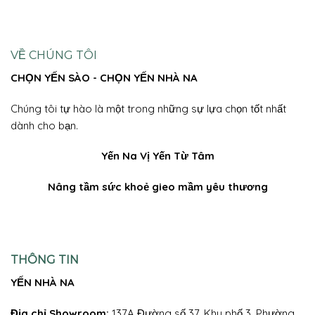
VỀ CHÚNG TÔI
CHỌN YẾN SÀO - CHỌN YẾN NHÀ NA
Chúng tôi tự hào là một trong những sự lựa chọn tốt nhất
dành cho bạn.
Yến Na
Vị Yến Từ Tâm
Nâng tầm sức khoẻ gieo mầm yêu thương
THÔNG TIN
YẾN NHÀ NA
Địa chỉ Showroom:
137A Đường số 37, Khu phố 3, Phường