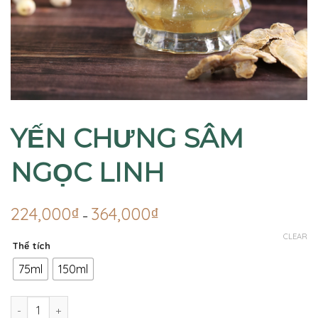
YẾN CHƯNG SÂM
NGỌC LINH
224,000
₫
364,000
₫
–
CLEAR
Thể tích
75ml
150ml
YẾN CHƯNG SÂM NGỌC LINH quantity