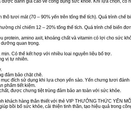
à được đánh giá cao về công dụng sức khỏe. Khi lựa chọn, có h
hô tươi mát (70 – 90% yến trên tổng thể tích). Quá trình chế bi
hường chỉ chiếm 12 – 20% tổng thể tích. Quá trình chế biến đơ
protein, amino axit, khoáng chất và vitamin có lợi cho sức kh
h dưỡng quan trọng.
mịn. Có thể kết hợp với nhiều loại nguyên liệu bổ trợ.
g vị tự nhiên.
.
ng đảm bảo chặt chẽ.
mục đích sử dụng khi lựa chọn yến sào. Yến chưng tươi đánh gi
n phẩm tiết kiệm.
t, được chưng tiệt trùng đảm bảo an toàn với sức khỏe.
hành khách hàng thân thiết với thẻ VIP THƯỞNG THỨC YẾN M
iúp bồi bổ sức khỏe, cải thiện tinh thần, tạo hiệu quả trong c