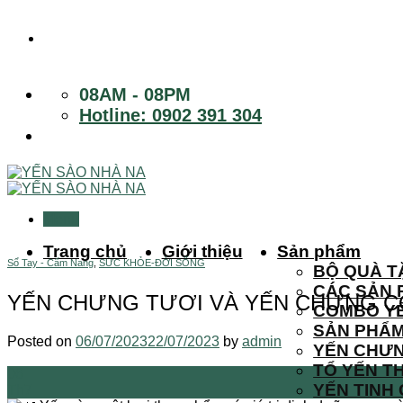
Skip
to
content
08AM - 08PM
Hotline: 0902 391 304
Trang chủ
Giới thiệu
Sản phẩm
Sổ Tay - Cẩm Nang
,
SỨC KHỎE-ĐỜI SỐNG
BỘ QUÀ T
CÁC SẢN 
YẾN CHƯNG TƯƠI VÀ YẾN CHƯNG C
COMBO Y
SẢN PHẨ
Posted on
06/07/2023
22/07/2023
by
admin
YẾN CHƯN
TỔ YẾN T
06
YẾN TINH
Th7