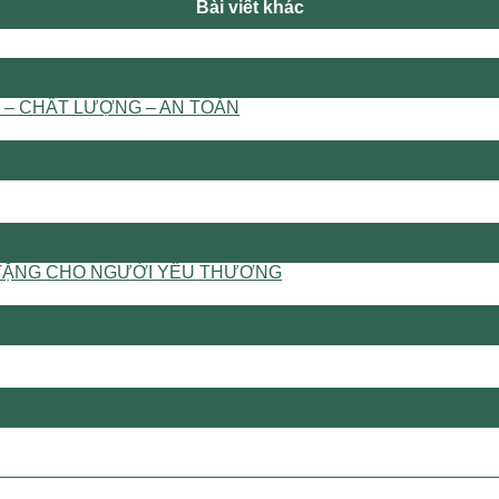
Bài viết khác
 – CHẤT LƯỢNG – AN TOÀN
UÀ TẶNG CHO NGƯỜI YÊU THƯƠNG