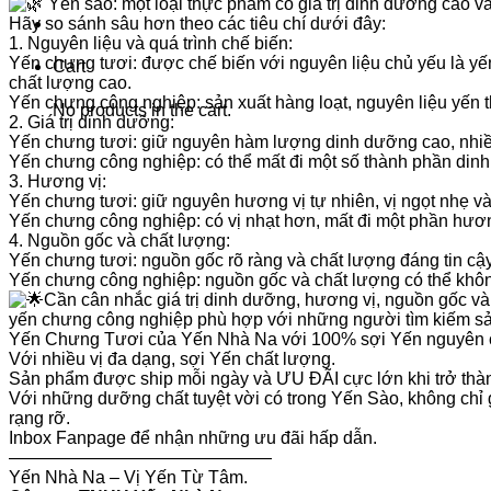
Yến sào: một loại thực phẩm có giá trị dinh dưỡng cao v
Hãy so sánh sâu hơn theo các tiêu chí dưới đây:
1. Nguyên liệu và quá trình chế biến:
Yến chưng tươi: được chế biến với nguyên liệu chủ yếu là yến t
Cart
chất lượng cao.
Yến chưng công nghiệp: sản xuất hàng loạt, nguyên liệu yến t
No products in the cart.
2. Giá trị dinh dưỡng:
Yến chưng tươi: giữ nguyên hàm lượng dinh dưỡng cao, nhiều 
Yến chưng công nghiệp: có thể mất đi một số thành phần din
3. Hương vị:
Yến chưng tươi: giữ nguyên hương vị tự nhiên, vị ngọt nhẹ và 
Yến chưng công nghiệp: có vị nhạt hơn, mất đi một phần hươn
4. Nguồn gốc và chất lượng:
Yến chưng tươi: nguồn gốc rõ ràng và chất lượng đáng tin cậy
Yến chưng công nghiệp: nguồn gốc và chất lượng có thể khô
Cần cân nhắc giá trị dinh dưỡng, hương vị, nguồn gốc và 
yến chưng công nghiệp phù hợp với những người tìm kiếm sả
Yến Chưng Tươi của Yến Nhà Na với 100% sợi Yến nguyên chấ
Với nhiều vị đa dạng, sợi Yến chất lượng.
Sản phẩm được ship mỗi ngày và ƯU ĐÃI cực lớn khi trở t
Với những dưỡng chất tuyệt vời có trong Yến Sào, không chỉ g
rạng rỡ.
Inbox Fanpage để nhận những ưu đãi hấp dẫn.
———————————————
Yến Nhà Na – Vị Yến Từ Tâm.