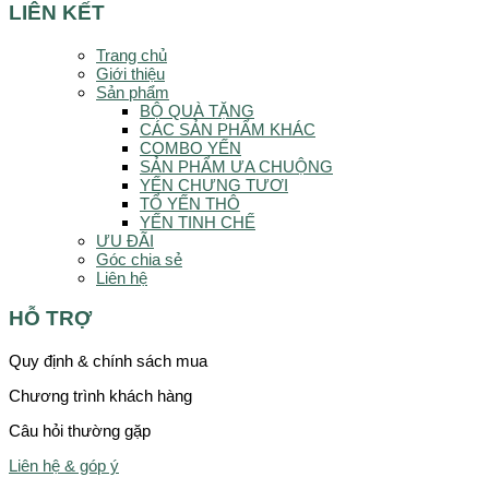
LIÊN KẾT
Trang chủ
Giới thiệu
Sản phẩm
BỘ QUÀ TẶNG
CÁC SẢN PHẨM KHÁC
COMBO YẾN
SẢN PHẨM ƯA CHUỘNG
YẾN CHƯNG TƯƠI
TỔ YẾN THÔ
YẾN TINH CHẾ
ƯU ĐÃI
Góc chia sẻ
Liên hệ
HỖ TRỢ
Quy định & chính sách mua
Chương trình khách hàng
Câu hỏi thường gặp
Liên hệ & góp ý