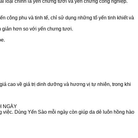
ai loại chính là yến chưng tươi và yến chưng công nghiệp.
ến công phu và tinh tế, chỉ sử dụng những tổ yến tinh khiết và
n giản hơn so với yến chưng tươi.
ỏe.
á cao về giá trị dinh dưỡng và hương vị tự nhiên, trong khi
ỖI NGÀY
ông việc. Dùng Yến Sào mỗi ngày còn giúp da dẻ luôn hồng hào