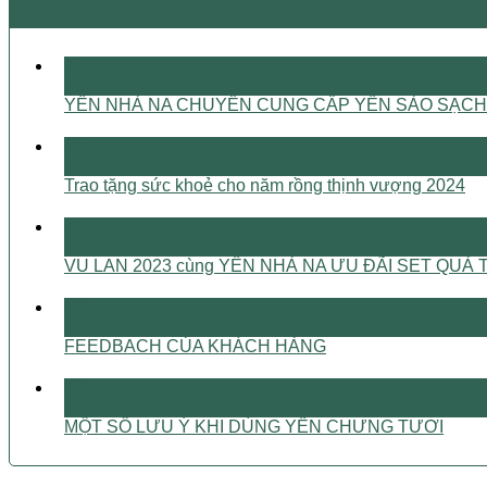
21
Th8
YẾN NHÀ NA CHUYÊN CUNG CẤP YẾN SÀO SẠCH
08
Th1
Trao tặng sức khoẻ cho năm rồng thịnh vượng 2024
03
Th8
VU LAN 2023 cùng YẾN NHÀ NA ƯU ĐÃI SET Q
03
Th8
FEEDBACH CỦA KHÁCH HÀNG
03
Th8
MỘT SỐ LƯU Ý KHI DÙNG YẾN CHƯNG TƯƠI