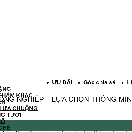
ƯU ĐÃI
Góc chia sẻ
L
ẶNG
PHẨM KHÁC
ÔNG NGHIỆP – LỰA CHỌN THÔNG MI
ẾN
M ƯA CHUỘNG
G TƯƠI
HÔ
 CHẾ