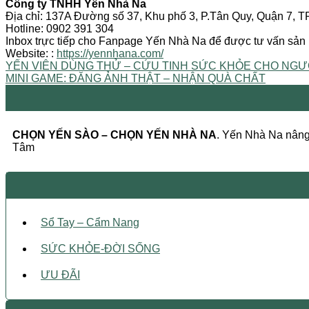
Công ty TNHH Yến Nhà Na
Địa chỉ: 137A Đường số 37, Khu phố 3, P.Tân Quy, Quận 7, 
Hotline: 0902 391 304
Inbox trực tiếp cho Fanpage Yến Nhà Na để được tư vấn sả
Website: :
https://yennhana.com/
YẾN VIÊN DÙNG THỬ – CỨU TINH SỨC KHỎE CHO NGƯ
MINI GAME: ĐĂNG ẢNH THẬT – NHẬN QUÀ CHẤT
CHỌN YẾN SÀO – CHỌN YẾN NHÀ NA
. Yến Nhà Na nâng 
Tâm
Sổ Tay – Cẩm Nang
SỨC KHỎE-ĐỜI SỐNG
ƯU ĐÃI