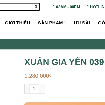
08AM - 08PM
HOTLINE
GIỚI THIỆU
SẢN PHẨM
ƯU ĐÃI
GÓ
XUÂN GIA YẾN 039
1,280,000
₫
XUÂN GIA YẾN 039 quantity