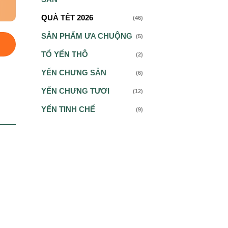
QUÀ TẾT 2026
(46)
SẢN PHẨM ƯA CHUỘNG
(5)
TỔ YẾN THÔ
(2)
YẾN CHƯNG SẴN
(6)
YẾN CHƯNG TƯƠI
(12)
YẾN TINH CHẾ
(9)