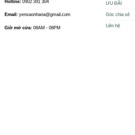
Hotline:
0902 391 304
ƯU ĐÃI
Góc chia sẻ
Email:
yensaonhana@gmail.com
Liên hệ
Giờ mở cửa:
08AM - 08PM