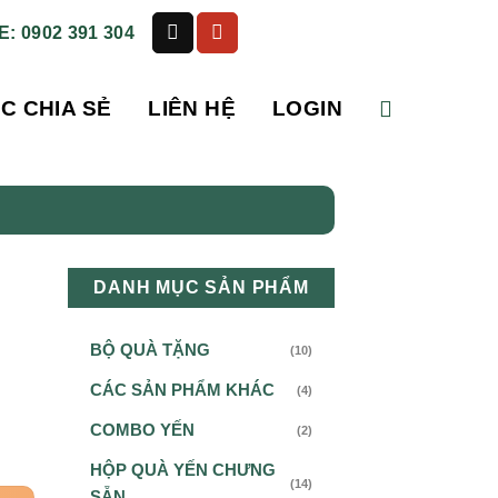
: 0902 391 304
C CHIA SẺ
LIÊN HỆ
LOGIN
DANH MỤC SẢN PHẨM
BỘ QUÀ TẶNG
(10)
CÁC SẢN PHẨM KHÁC
(4)
COMBO YẾN
(2)
HỘP QUÀ YẾN CHƯNG
(14)
SẴN